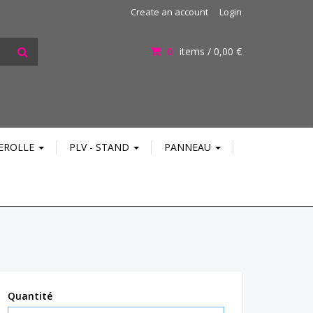
Create an account
Login
0
items /
0,00 €
EROLLE
PLV - STAND
PANNEAU
Quantité