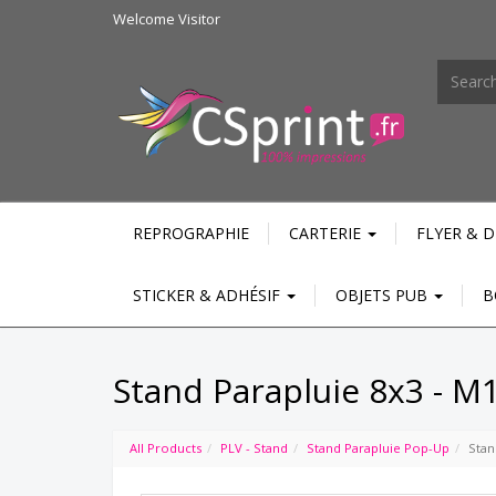
Welcome
Visitor
REPROGRAPHIE
CARTERIE
FLYER & 
STICKER & ADHÉSIF
OBJETS PUB
B
Stand Parapluie 8x3 - M
All Products
PLV - Stand
Stand Parapluie Pop-Up
Stan